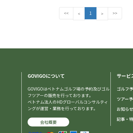
<<
1
>>
P
N
<
>
r
e
e
x
v
t
i
o
u
s
GOVIGOについて
サービ
GOVIGOはベトナムゴルフ場の予約及びゴル
ゴルフ
フツアーの販売を行っております。
ツアー
ベトナム法人のHDグローバルコンサルティ
ングが運営・業務を行っております。
お知ら
記事・
会社概要