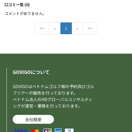
口コミ一覧 (0)
コメントがありません。
<<
P
1
N
>>
<
>
r
e
e
x
v
t
i
o
u
s
GOVIGOについて
GOVIGOはベトナムゴルフ場の予約及びゴル
フツアーの販売を行っております。
ベトナム法人のHDグローバルコンサルティ
ングが運営・業務を行っております。
会社概要