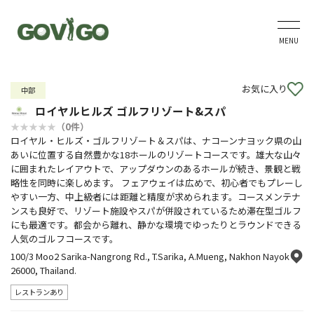
MENU
お気に入り
中部
ロイヤルヒルズ ゴルフリゾート&スパ
（0件）
ロイヤル・ヒルズ・ゴルフリゾート＆スパは、ナコーンナヨック県の山
あいに位置する自然豊かな18ホールのリゾートコースです。雄大な山々
に囲まれたレイアウトで、アップダウンのあるホールが続き、景観と戦
略性を同時に楽しめます。 フェアウェイは広めで、初心者でもプレーし
やすい一方、中上級者には距離と精度が求められます。コースメンテナ
ンスも良好で、リゾート施設やスパが併設されているため滞在型ゴルフ
にも最適です。都会から離れ、静かな環境でゆったりとラウンドできる
人気のゴルフコースです。
100/3 Moo2 Sarika-Nangrong Rd., T.Sarika, A.Mueng, Nakhon Nayok
26000, Thailand.
レストランあり