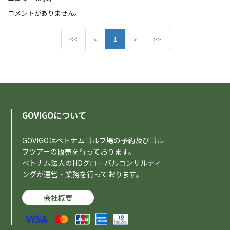
コメントがありません。
<<
P
1
N
>>
<
>
r
e
e
x
v
t
i
o
u
s
GOVIGOについて
GOVIGOはベトナムゴルフ場の予約及びゴル
フツアーの販売を行っております。
ベトナム法人のHDグローバルコンサルティ
ングが運営・業務を行っております。
会社概要