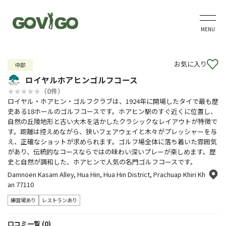
MENU
お気に入り
中部
ロイヤルホアヒンゴルフコース
（0件）
ロイヤル・ホアヒン・ゴルフクラブは、1924年に開場したタイで最も歴
史ある18ホールのゴルフコースです。ホアヒン駅のすぐ近くに位置し、
自然の丘陵地形と古い大木を活かしたクラシックなレイアウトが特徴で
す。距離は控えめながら、狭いフェアウェイと木々がプレッシャーを与
え、正確なショットが求められます。ゴルフ場全体に落ち着いた雰囲気
があり、伝統的なコースならではの味わい深いプレーが楽しめます。歴
史と自然が調和した、ホアヒンで人気の名門ゴルフコースです。
Damnoen Kasam Alley, Hua Hin, Hua Hin District, Prachuap Khiri Kh
an 77110
練習場あり
レストランあり
口コミ一覧 (0)