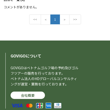
コメントがありません。
<<
P
1
N
>>
<
>
r
e
e
x
v
t
i
o
u
s
GOVIGOについて
GOVIGOはベトナムゴルフ場の予約及びゴル
フツアーの販売を行っております。
ベトナム法人のHDグローバルコンサルティ
ングが運営・業務を行っております。
会社概要