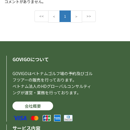
コメントがありません。
<<
P
1
N
>>
<
>
r
e
e
x
v
t
i
o
u
s
GOVIGOについて
GOVIGOはベトナムゴルフ場の予約及びゴル
フツアーの販売を行っております。
ベトナム法人のHDグローバルコンサルティ
ングが運営・業務を行っております。
会社概要
サービス内容