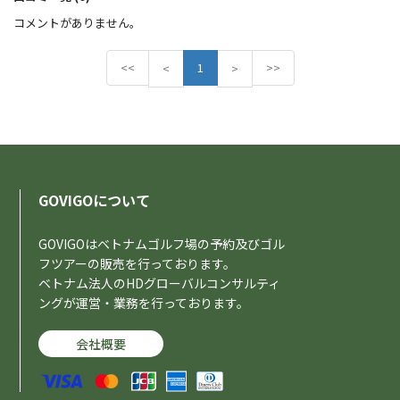
コメントがありません。
<<
P
1
N
>>
<
>
r
e
e
x
v
t
i
o
u
s
GOVIGOについて
GOVIGOはベトナムゴルフ場の予約及びゴル
フツアーの販売を行っております。
ベトナム法人のHDグローバルコンサルティ
ングが運営・業務を行っております。
会社概要