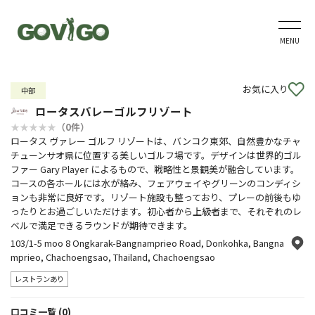
MENU
お気に入り
中部
ロータスバレーゴルフリゾート
（0件）
ロータス ヴァレー ゴルフ リゾートは、バンコク東郊、自然豊かなチャ
チューンサオ県に位置する美しいゴルフ場です。デザインは世界的ゴル
ファー Gary Player によるもので、戦略性と景観美が融合しています。
コースの各ホールには水が絡み、フェアウェイやグリーンのコンディシ
ョンも非常に良好です。リゾート施設も整っており、プレーの前後もゆ
ったりとお過ごしいただけます。初心者から上級者まで、それぞれのレ
ベルで満足できるラウンドが期待できます。
103/1-5 moo 8 Ongkarak-Bangnamprieo Road, Donkohka, Bangna
mprieo, Chachoengsao, Thailand, Chachoengsao
レストランあり
口コミ一覧 (0)