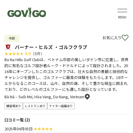
MENU
お気に入り
中部
バーナー・ヒルズ ・ゴルフクラブ
4.9
（8件）
Ba Na Hills Golf Clubは、ベトナム中部の美しいダナン市に位置し、世界
的に有名なゴルフ設計者ルーク・ドナルドによって設計されました。20
16年にオープンしたこのゴルフクラブは、壮大な自然の景観と技術的な
チャレンジを提供し、ゴルファーに最高の体験をもたらします。18ホー
ルからなるこのコースは、山々、自然の湖、そして豊かな植生に囲まれ
ており、どのレベルのゴルファーにも適した設計となっています。
Bà Nà – Suối Mơ, Hòa Vang, Da Nang, Vietnam
練習場あり
レストランあり
ナイター設備あり
口コミ一覧 (2)
2025年04月05日