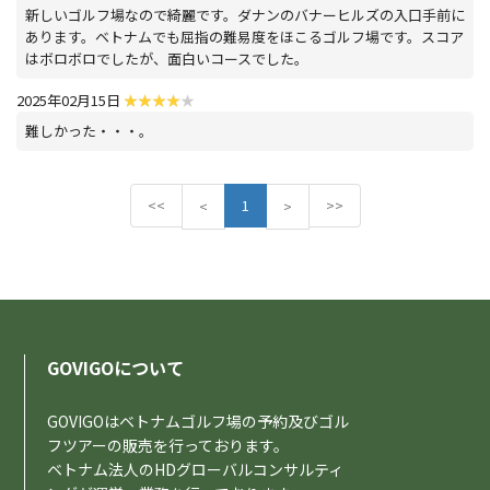
新しいゴルフ場なので綺麗です。ダナンのバナーヒルズの入口手前に
あります。ベトナムでも屈指の難易度をほこるゴルフ場です。スコア
はボロボロでしたが、面白いコースでした。
2025年02月15日
難しかった・・・。
<<
P
1
N
>>
<
>
r
e
e
x
v
t
i
o
u
s
GOVIGOについて
GOVIGOはベトナムゴルフ場の予約及びゴル
フツアーの販売を行っております。
ベトナム法人のHDグローバルコンサルティ