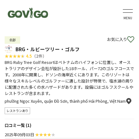
MENU
お気に入り
北部
BRG・ルビーツリー・ゴルフ
4.5
（2件）
BRG Ruby Tree Golf Resortはベトナムのハイフォンに位置し、オース
トラリアのデザイン会社が設計した18ホール、パー72のゴルフコースで
す。2008年に開業し、ドソンの海岸近くにあります。このリゾートは
様々なスキルレベルのゴルファーに適した設計が特徴で、塩水湖の周り
に配置された多くの水ハザードがあります。設備にはゴルフスクールや
レストランが含まれます。
phường Ngọc Xuyên, quận Đồ Sơn, thành phố Hải Phòng, Việt Nam
レストランあり
口コミ一覧 (1)
2025年09月03日