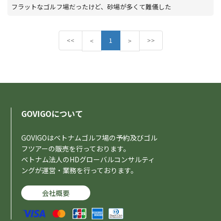
フラットなゴルフ場だったけど、砂場が多くて難儀した
<<
P
1
N
>>
<
>
r
e
e
x
v
t
i
o
u
s
GOVIGOについて
GOVIGOはベトナムゴルフ場の予約及びゴル
フツアーの販売を行っております。
ベトナム法人のHDグローバルコンサルティ
ングが運営・業務を行っております。
会社概要