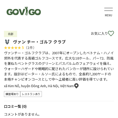
MENU
お気に入り
北部
ヴァン チー・ゴルフ クラブ
5
（1件）
ヴァンチー・ゴルフクラブは、2007年にオープンしたベトナム・ハノイ
郊外を代表する高級ゴルフコースです。広大な18ホール、パー72、防風
を兼ねたベントグラスのグリーンとパスパルムのフェアウェイを備え、
ウォーターハザードや戦略的に配されたバンカーが随所に設けられてい
ます。設計はピーター・ルソー氏によるもので、全長約7,200ヤードの
本格チャンピオンコースとして中～上級者に高い評価を得ています。
xã Kim Nỗ, huyện Đông Anh, Hà Nội, Việt Nam
練習場あり
レストランあり
口コミ一覧 (0)
コメントがありません。