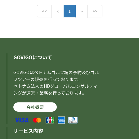
<<
P
1
N
>>
<
>
r
e
e
x
v
t
i
o
u
s
GOVIGOについて
GOVIGOはベトナムゴルフ場の予約及びゴル
フツアーの販売を行っております。
ベトナム法人のHDグローバルコンサルティ
ングが運営・業務を行っております。
会社概要
サービス内容