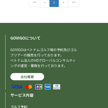
<<
P
1
N
>>
<
>
r
e
e
x
v
t
i
o
u
s
GOVIGOについて
GOVIGOはベトナムゴルフ場の予約及びゴル
フツアーの販売を行っております。
ベトナム法人のHDグローバルコンサルティ
ングが運営・業務を行っております。
会社概要
サービス内容
ゴルフ予約