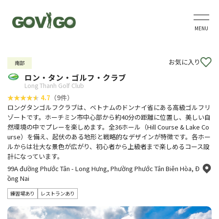
MENU
お気に入り
南部
ロン・タン・ゴルフ・クラブ
Long Thanh Golf Club
4.7
（9件）
ロングタンゴルフクラブは、ベトナムのドンナイ省にある高級ゴルフリ
ゾートです。ホーチミン市中心部から約40分の距離に位置し、美しい自
然環境の中でプレーを楽しめます。全36ホール（Hill Course & Lake Co
urse）を備え、起伏のある地形と戦略的なデザインが特徴です。各ホー
ルからは壮大な景色が広がり、初心者から上級者まで楽しめるコース設
計になっています。
99A đường Phước Tân - Long Hưng, Phường Phước Tân Biên Hòa, Đ
ồng Nai
練習場あり
レストランあり