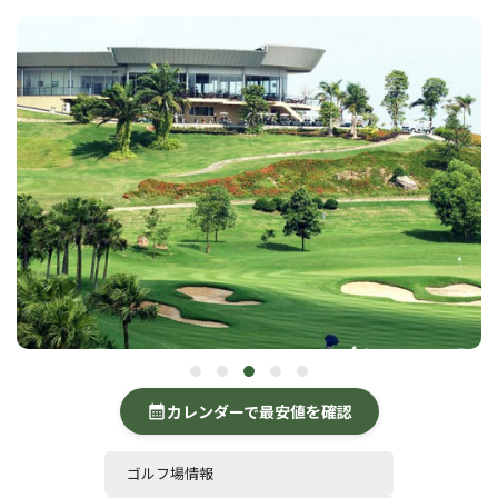
カレンダーで最安値を確認
calendar_month
ゴルフ場情報