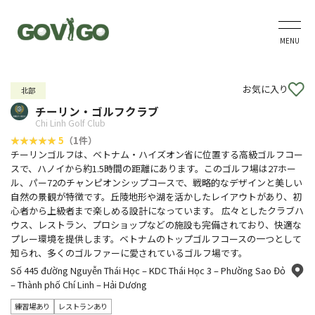
MENU
お気に入り
北部
チーリン・ゴルフクラブ
Chi Linh Golf Club
5
（1件）
チーリンゴルフは、ベトナム・ハイズオン省に位置する高級ゴルフコー
スで、ハノイから約1.5時間の距離にあります。このゴルフ場は27ホー
ル、パー72のチャンピオンシップコースで、戦略的なデザインと美しい
自然の景観が特徴です。丘陵地形や湖を活かしたレイアウトがあり、初
心者から上級者まで楽しめる設計になっています。 広々としたクラブハ
ウス、レストラン、プロショップなどの施設も完備されており、快適な
プレー環境を提供します。ベトナムのトップゴルフコースの一つとして
知られ、多くのゴルファーに愛されているゴルフ場です。
Số 445 đường Nguyễn Thái Học – KDC Thái Học 3 – Phường Sao Đỏ
– Thành phố Chí Linh – Hải Dương
練習場あり
レストランあり