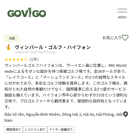
MENU
お気に入り
北部
ヴィンパール・ゴルフ・ハイフォン
Vinpearl Golf Hai Phong
5
（1件）
ヴィンパールゴルフハイフォンは、ヴーイエン島に位置し、IMG World
wideによるモダンな設計を持つ高級ゴルフ場です。全36ホールがあり、
「レイクコース」と「マーシュランドコース」の2つの独特なスタイル
に分かれており、多彩なゴルフ体験を提供します。このゴルフ場は、調
和のとれた自然の景観だけでなく、国際基準に応える5つ星のサービス
施設も備えています。ハイフォン市中心部からわずか15分という便利な
立地で、プロゴルファーから観光客まで、理想的な目的地となっていま
す。
Đảo Vũ Yên, Nguyễn Bỉnh Khiêm, Đông Hải 2, Hải An, Hải Phòng, Việt
Nam
練習場あり
レストランあり
ナイター設備あり