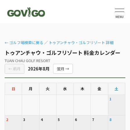
MENU
← ゴルフ場検索に戻る
／
トゥアンチャウ・ゴルフリゾート 詳細
トゥアンチャウ・ゴルフリゾート 料金カレンダー
TUAN CHAU GOLF RESORT
2026年8月
← 前月
翌月 →
日
月
火
水
木
金
土
1
2
3
4
5
6
7
8