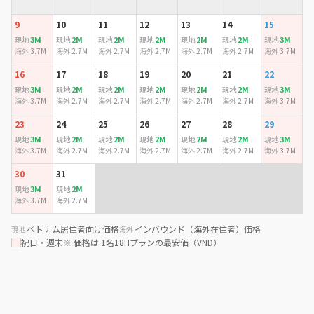
9
10
11
12
13
14
15
3M
2M
2M
2M
2M
2M
3M
現地
現地
現地
現地
現地
現地
現地
海外
3.7M
海外
2.7M
海外
2.7M
海外
2.7M
海外
2.7M
海外
2.7M
海外
3.7M
16
17
18
19
20
21
22
3M
2M
2M
2M
2M
2M
3M
現地
現地
現地
現地
現地
現地
現地
海外
3.7M
海外
2.7M
海外
2.7M
海外
2.7M
海外
2.7M
海外
2.7M
海外
3.7M
23
24
25
26
27
28
29
3M
2M
2M
2M
2M
2M
3M
現地
現地
現地
現地
現地
現地
現地
海外
3.7M
海外
2.7M
海外
2.7M
海外
2.7M
海外
2.7M
海外
2.7M
海外
3.7M
30
31
3M
2M
現地
現地
海外
3.7M
海外
2.7M
ベトナム居住者向け価格
インバウンド（海外在住者）価格
現地
海外
祝日・週末
※ 価格は 1名18Hプランの最安価（VND）