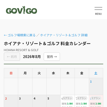
MENU
← ゴルフ場検索に戻る
／
ホイアナ・リゾート＆ゴルフ 詳細
ホイアナ・リゾート＆ゴルフ 料金カレンダー
HOIANA RESORT & GOLF
2026年8月
← 前月
翌月 →
日
月
火
水
木
金
土
1
2
3
4
5
6
5プラン
7
5プラン
8
5プラン
3.9M
3.9M
3.9M
現地
現地
現地