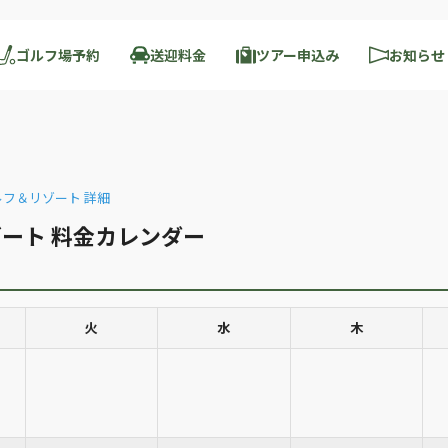
ゴルフ場予約
送迎料金
ツアー申込み
お知らせ
フ＆リゾート 詳細
ート 料金カレンダー
火
水
木