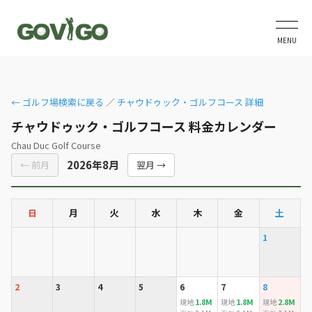
MENU
← ゴルフ場検索に戻る
／
チャウドゥック・ゴルフコース 詳細
チャウドゥック・ゴルフコース 料金カレンダー
Chau Duc Golf Course
2026年8月
← 前月
翌月 →
日
月
火
水
木
金
土
1
2
3
4
5
6
7
8
1.8M
1.8M
2.8M
現地
現地
現地