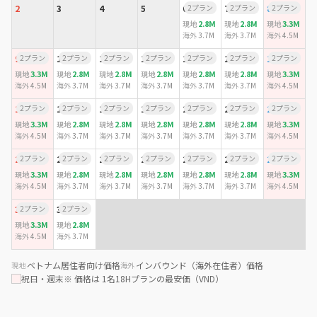
2
3
4
5
6
2プラン
7
2プラン
8
2プラン
2.8M
2.8M
3.3M
現地
現地
現地
海外
3.7M
海外
3.7M
海外
4.5M
9
2プラン
10
2プラン
11
2プラン
12
2プラン
13
2プラン
14
2プラン
15
2プラン
3.3M
2.8M
2.8M
2.8M
2.8M
2.8M
3.3M
現地
現地
現地
現地
現地
現地
現地
海外
4.5M
海外
3.7M
海外
3.7M
海外
3.7M
海外
3.7M
海外
3.7M
海外
4.5M
16
2プラン
17
2プラン
18
2プラン
19
2プラン
20
2プラン
21
2プラン
22
2プラン
3.3M
2.8M
2.8M
2.8M
2.8M
2.8M
3.3M
現地
現地
現地
現地
現地
現地
現地
海外
4.5M
海外
3.7M
海外
3.7M
海外
3.7M
海外
3.7M
海外
3.7M
海外
4.5M
23
2プラン
24
2プラン
25
2プラン
26
2プラン
27
2プラン
28
2プラン
29
2プラン
3.3M
2.8M
2.8M
2.8M
2.8M
2.8M
3.3M
現地
現地
現地
現地
現地
現地
現地
海外
4.5M
海外
3.7M
海外
3.7M
海外
3.7M
海外
3.7M
海外
3.7M
海外
4.5M
30
2プラン
31
2プラン
3.3M
2.8M
現地
現地
海外
4.5M
海外
3.7M
ベトナム居住者向け価格
インバウンド（海外在住者）価格
現地
海外
祝日・週末
※ 価格は 1名18Hプランの最安価（VND）