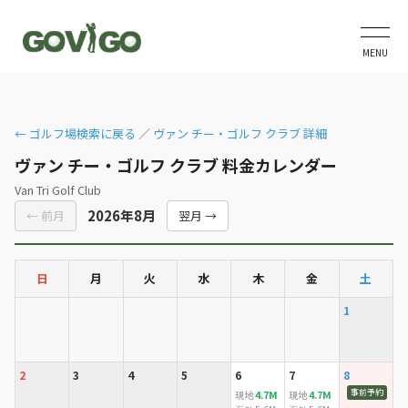
MENU
← ゴルフ場検索に戻る
／
ヴァン チー・ゴルフ クラブ 詳細
ヴァン チー・ゴルフ クラブ 料金カレンダー
Van Tri Golf Club
2026年8月
← 前月
翌月 →
日
月
火
水
木
金
土
1
2
3
4
5
6
7
8
事前予約
4.7M
4.7M
現地
現地