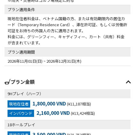
※雨天・災害時はゴルフ場規定に則る
プラン適用条件
現地在住者料金は、ベトナム国籍の方、または有効期限内の居住カ
ード（Temporary Residence Card）、滞在許可証、もしくは労働許
可証をお持ちの外国人の方に適用されます。
料金には、グリーンフィー、キャディフィー、カート（共有）料金
が含まれています。
プラン適用期間
2026年11月01日(日) ~ 2026年12月31日(木)
プラン金額
9Hプレイ（ハーフ）
1,800,000 VND
現地在住者
(¥11,187相当)
2,160,000 VND
インバウンド
(¥13,424相当)
18ホールプレイ
3,500,000 VND
現地在住者
(¥21,753相当)