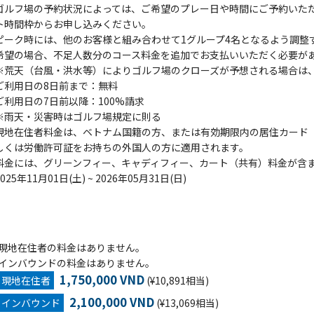
ゴルフ場の予約状況によっては、ご希望のプレー日や時間にご予約いた
ト時間枠からお申し込みください。
ピーク時には、他のお客様と組み合わせて1グループ4名となるよう調整
希望の場合、不足人数分のコース料金を追加でお支払いいただく必要が
※荒天（台風・洪水等）によりゴルフ場のクローズが予想される場合は、G
ご利用日の8日前まで：無料
ご利用日の7日前以降：100%請求
※雨天・災害時はゴルフ場規定に則る
現地在住者料金は、ベトナム国籍の方、または有効期限内の居住カード（Tempor
しくは労働許可証をお持ちの外国人の方に適用されます。
料金には、グリーンフィー、キャディフィー、カート（共有）料金が含
2025年11月01日(土) ~ 2026年05月31日(日)
現地在住者の料金はありません。
インバウンドの料金はありません。
1,750,000 VND
現地在住者
(¥10,891相当)
2,100,000 VND
インバウンド
(¥13,069相当)