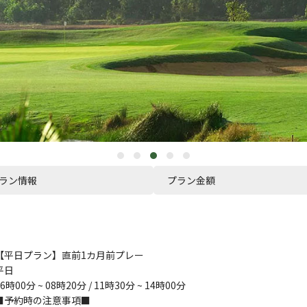
ラン情報
プラン金額
【平日プラン】直前1カ月前プレー
平日
06時00分 ~ 08時20分 / 11時30分 ~ 14時00分
■予約時の注意事項■