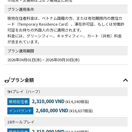
※雨天・災害時はゴルフ場規定に則る
プラン適用条件
現地在住者料金は、ベトナム国籍の方、または有効期限内の居住カ
ード（Temporary Residence Card）、滞在許可証、もしくは労働許
可証をお持ちの外国人の方に適用されます。
料金には、グリーンフィー、キャディフィー、カート（共有）料金
が含まれています。
プラン適用期間
2026年04月01日(水) ~ 2026年09月30日(水)
プラン金額
9Hプレイ（ハーフ）
2,310,000 VND
現地在住者
(¥14,340相当)
2,680,000 VND
インバウンド
(¥16,637相当)
18ホールプレイ
2,310,000 VND
現地在住者
(¥14,340相当)