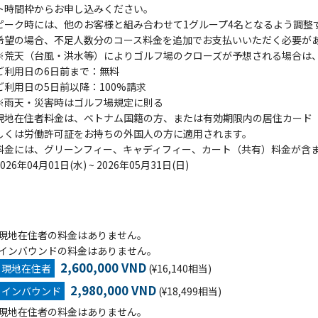
ト時間枠からお申し込みください。
ピーク時には、他のお客様と組み合わせて1グループ4名となるよう調整
希望の場合、不足人数分のコース料金を追加でお支払いいただく必要が
※荒天（台風・洪水等）によりゴルフ場のクローズが予想される場合は、G
ご利用日の6日前まで：無料
ご利用日の5日前以降：100%請求
※雨天・災害時はゴルフ場規定に則る
現地在住者料金は、ベトナム国籍の方、または有効期限内の居住カード（Tempor
しくは労働許可証をお持ちの外国人の方に適用されます。
料金には、グリーンフィー、キャディフィー、カート（共有）料金が含
2026年04月01日(水) ~ 2026年05月31日(日)
現地在住者の料金はありません。
インバウンドの料金はありません。
2,600,000 VND
現地在住者
(¥16,140相当)
2,980,000 VND
インバウンド
(¥18,499相当)
現地在住者の料金はありません。