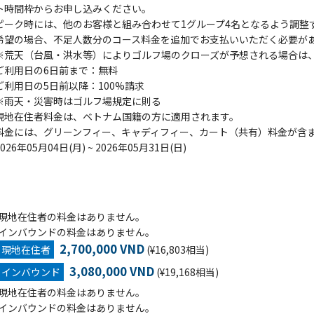
ト時間枠からお申し込みください。
ピーク時には、他のお客様と組み合わせて1グループ4名となるよう調整
希望の場合、不足人数分のコース料金を追加でお支払いいただく必要が
※荒天（台風・洪水等）によりゴルフ場のクローズが予想される場合は、G
ご利用日の6日前まで：無料
ご利用日の5日前以降：100%請求
※雨天・災害時はゴルフ場規定に則る
現地在住者料金は、ベトナム国籍の方に適用されます。
料金には、グリーンフィー、キャディフィー、カート（共有）料金が含
2026年05月04日(月) ~ 2026年05月31日(日)
現地在住者の料金はありません。
インバウンドの料金はありません。
2,700,000 VND
現地在住者
(¥16,803相当)
3,080,000 VND
インバウンド
(¥19,168相当)
現地在住者の料金はありません。
インバウンドの料金はありません。