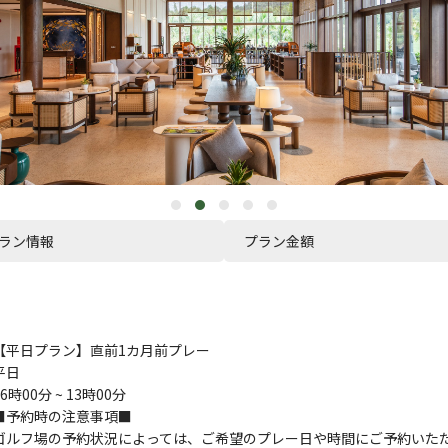
ラン情報
プラン金額
【平日プラン】直前1カ月前プレー
平日
06時00分 ~ 13時00分
■予約時の注意事項■
ゴルフ場の予約状況によっては、ご希望のプレー日や時間にご予約いた