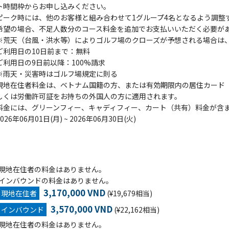
ト時間枠からお申し込みください。
ピーク時には、他のお客様と組み合わせて1グループ4名となるよう調整
希望の場合、不足人数分のコース料金を追加でお支払いいただく必要が
※荒天（台風・洪水等）によりゴルフ場のクローズが予想される場合は、G
ご利用日の10日前まで：無料
ご利用日の9日前以降：100%請求
※雨天・災害時はゴルフ場規定に則る
現地在住者料金は、ベトナム国籍の方、または有効期限内の居住カード（Tempor
しくは労働許可証をお持ちの外国人の方に適用されます。
料金には、グリーンフィー、キャディフィー、カート（共有）料金が含
2026年06月01日(月) ~ 2026年06月30日(火)
現地在住者の料金はありません。
インバウンドの料金はありません。
3,170,000 VND
現地在住者
(¥19,679相当)
3,570,000 VND
インバウンド
(¥22,162相当)
現地在住者の料金はありません。