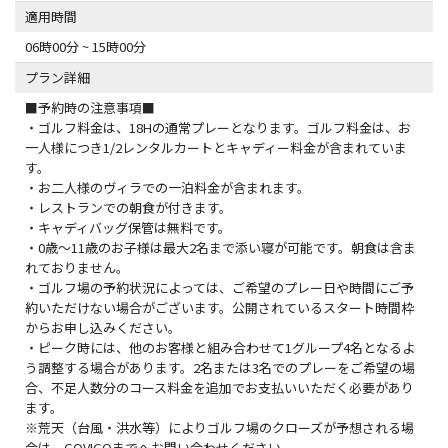
適用時間
06時00分 ~ 15時00分
プラン詳細
■予約時の注意事項■
・ゴルフ料金は、18Hの通常プレーとなります。ゴルフ料金は、お
一人様につき1/2レンタルカートとキャディー料金が含まれていま
す。
・お二人様のヴィラでの一泊料金が含まれます。
・レストランでの朝食が付きます。
・キャディバッグ保管は無料です。
・0歳〜11歳のお子様は最大2名まで添い寝が可能です。朝食は含ま
れておりません。
・ゴルフ場の予約状況によっては、ご希望のプレー日や時間にご予
約いただけない場合がございます。公開されているスタート時間枠
からお申し込みください。
・ピーク時には、他のお客様と組み合わせて1グループ4名となるよ
う調整する場合があります。2名または3名でのプレーをご希望の場
合、不足人数分のコース料金を追加でお支払いいただく必要があり
ます。
※荒天（台風・洪水等）によりゴルフ場のクローズが予想される場
合は、GOVIGOまでへお問い合わせください。