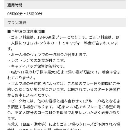
適用時間
06時00分 ~ 15時00分
プラン詳細
■予約時の注意事項■
・ゴルフ料金は、18Hの通常プレーとなります。ゴルフ料金は、お
一人様につき1/2レンタルカートとキャディー料金が含まれていま
す。
・お一人様のヴィラでの一泊料金が含まれます。
・レストランでの朝食が付きます。
・キャディバッグ保管は無料です。
・0歳〜11歳のお子様は最大2名まで添い寝が可能です。朝食は含ま
れておりません。
・ゴルフ場の予約状況によっては、ご希望のプレー日や時間にご予
約いただけない場合がございます。公開されているスタート時間枠
からお申し込みください。
・ピーク時には、他のお客様と組み合わせて1グループ4名となるよ
う調整する場合があります。2名または3名でのプレーをご希望の場
合、不足人数分のコース料金を追加でお支払いいただく必要があり
ます。
※荒天（台風・洪水等）によりゴルフ場のクローズが予想される場
合は、GOVIGOまでへお問い合わせください。