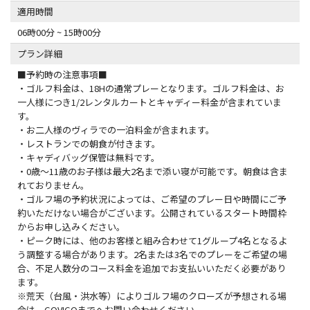
適用時間
06時00分 ~ 15時00分
プラン詳細
■予約時の注意事項■
・ゴルフ料金は、18Hの通常プレーとなります。ゴルフ料金は、お
一人様につき1/2レンタルカートとキャディー料金が含まれていま
す。
・お二人様のヴィラでの一泊料金が含まれます。
・レストランでの朝食が付きます。
・キャディバッグ保管は無料です。
・0歳〜11歳のお子様は最大2名まで添い寝が可能です。朝食は含ま
れておりません。
・ゴルフ場の予約状況によっては、ご希望のプレー日や時間にご予
約いただけない場合がございます。公開されているスタート時間枠
からお申し込みください。
・ピーク時には、他のお客様と組み合わせて1グループ4名となるよ
う調整する場合があります。2名または3名でのプレーをご希望の場
合、不足人数分のコース料金を追加でお支払いいただく必要があり
ます。
※荒天（台風・洪水等）によりゴルフ場のクローズが予想される場
合は、GOVIGOまでへお問い合わせください。