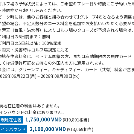
ゴルフ場の予約状況によっては、ご希望のプレー日や時間にご予約いた
ト時間枠からお申し込みください。
ピーク時には、他のお客様と組み合わせて1グループ4名となるよう調整
希望の場合、不足人数分のコース料金を追加でお支払いいただく必要が
※荒天（台風・洪水等）によりゴルフ場のクローズが予想される場合は、G
ご利用日の6日前まで：無料
ご利用日の5日前以降：100%請求
※雨天・災害時はゴルフ場規定に則る
現地在住者料金は、ベトナム国籍の方、または有効期限内の居住カード（Tempor
しくは労働許可証をお持ちの外国人の方に適用されます。
料金には、グリーンフィー、キャディフィー、カート（共有）料金が含
2026年06月22日(月) ~ 2026年09月30日(水)
現地在住者の料金はありません。
インバウンドの料金はありません。
1,750,000 VND
現地在住者
(¥10,891相当)
2,100,000 VND
インバウンド
(¥13,069相当)