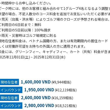
ト時間枠からお申し込みください。
ピーク時には、他のお客様と組み合わせて1グループ4名となるよう調整
希望の場合、不足人数分のコース料金を追加でお支払いいただく必要が
※荒天（台風・洪水等）によりゴルフ場のクローズが予想される場合は、G
ご利用日の6日前まで：無料
ご利用日の5日前以降：100%請求
※雨天・災害時はゴルフ場規定に則る
現地在住者料金は、ベトナム国籍の方、または有効期限内の居住カード（Tempor
しくは労働許可証をお持ちの外国人の方に適用されます。
料金には、グリーンフィー、キャディフィー、カート（共有）料金が含
2025年11月01日(土) ~ 2025年12月31日(水)
1,600,000 VND
現地在住者
(¥9,944相当)
1,950,000 VND
インバウンド
(¥12,119相当)
2,600,000 VND
現地在住者
(¥16,159相当)
2,980,000 VND
インバウンド
(¥18,521相当)