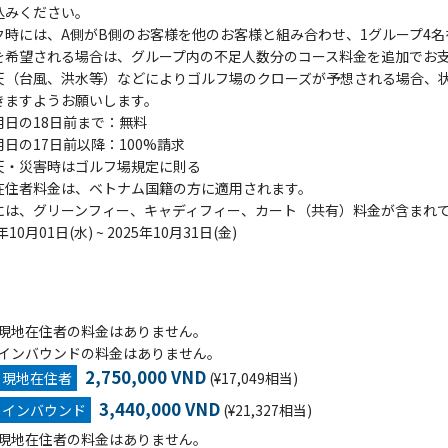
込みください。
ク時には、A側がB側のお客様を他のお客様と組み合わせ、1グループ4
を希望される場合は、グループ内の不足人数分のコース料金を追加でお
天（台風、洪水等）などによりゴルフ場のクローズが予想される場合、
きますようお願いします。
用日の18日前まで：無料
日の17日前以降：100%請求
天・災害時はゴルフ場規定に則る
在住者料金は、ベトナム国籍の方に適用されます。
には、グリーンフィー、キャディフィー、カート（共有）料金が含まれ
年10月01日(水) ~ 2025年10月31日(金)
現地在住者の料金はありません。
インバウンドの料金はありません。
2,750,000 VND
現地在住者
(¥17,049相当)
3,440,000 VND
インバウンド
(¥21,327相当)
現地在住者の料金はありません。