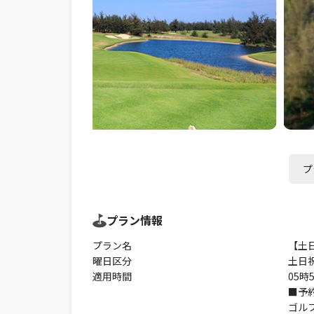
プ
プラン情報
プラン名
【土
曜日区分
土日
適用時間
05時5
■予
ゴル