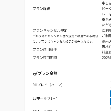
申し
プラン詳細
ピー
レー
※荒
ただ
プランキャンセル規定
ご利
ご利用
ゴルフ場のキャンセル基本規定と相違がある場合
※雨
は、プランのキャンセル規定が優先されます。
現地
プラン適用条件
料金
プラン適用期間
2025
プラン金額
9Hプレイ（ハーフ）
18ホールプレイ