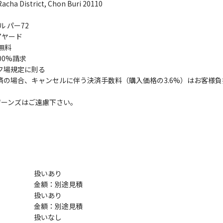
Racha District, Chon Buri 20110
ル パー72
7ヤード
無料
00%請求
フ場規定に則る
済の場合、キャンセルに伴う決済手数料（購入価格の3.6%）はお客様
ジーンズはご遠慮下さい。
扱いあり
金額：別途見積
扱いあり
金額：別途見積
扱いなし