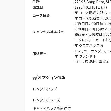
住所
220/25 Bang Phra, Si 
設立日
1992年01月01日(水)
▼ コース情報：27ホー
コース概要
▼ コース総距離：7,07
ご利用日の10日前まで
ご利用日の9日前以降1
キャンセル基本規定
※雨天・災害時はゴル
※クレジットカード決
▼ クラブハウス内
Tシャツ、サンダル、
服装規定
▼ ラウンド中
ゴルフ場規定に準ずる
オプション情報
レンタルクラブ
レンタルシューズ
キャディバック事前送付