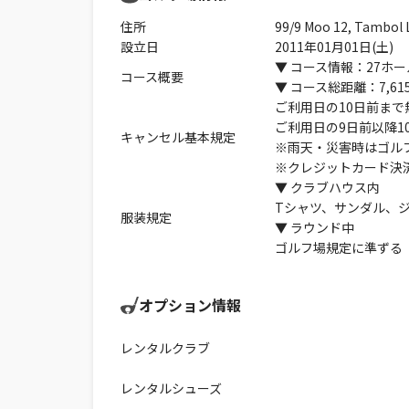
住所
99/9 Moo 12, Tambol
設立日
2011年01月01日(土)
▼ コース情報：27ホー
コース概要
▼ コース総距離：7,61
ご利用日の10日前まで
ご利用日の9日前以降1
キャンセル基本規定
※雨天・災害時はゴル
※クレジットカード決
▼ クラブハウス内
Tシャツ、サンダル、
服装規定
▼ ラウンド中
ゴルフ場規定に準ずる
オプション情報
レンタルクラブ
レンタルシューズ