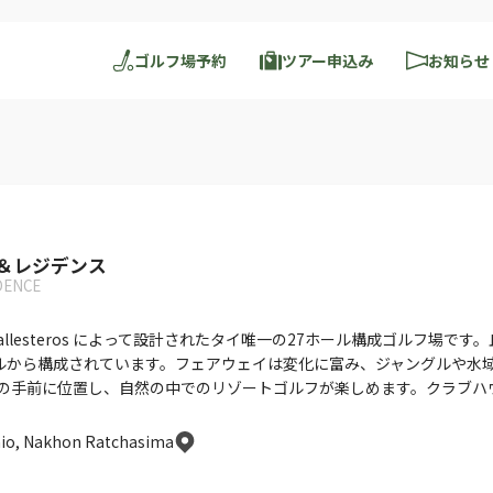
ゴルフ場予約
ツアー申込み
お知らせ
＆レジデンス
DENCE
Ballesteros によって設計されたタイ唯一の27ホール構成ゴルフ場
y」の各9ホールから構成されています。フェアウェイは変化に富み、ジャング
nal Parkの手前に位置し、自然の中でのリゾートゴルフが楽しめます。ク
io, Nakhon Ratchasima