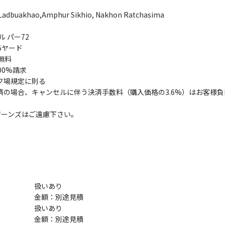
 Ladbuakhao,Amphur Sikhio, Nakhon Ratchasima
ル パー72
5ヤード
無料
00%請求
フ場規定に則る
済の場合、キャンセルに伴う決済手数料（購入価格の3.6%）はお客様
ジーンズはご遠慮下さい。
扱いあり
金額：別途見積
扱いあり
金額：別途見積