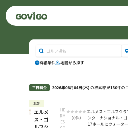
詳細条件
地図から探す
2026年06月04日(木)
の検索結果
130
件の
平日料金
北部
HE
エルメ
エルメス・ゴルフクラ
RM
（0件）
ンターナショナル・ゴ
ス・ゴ
ES
17ホールにウォータ
ルフク
GO