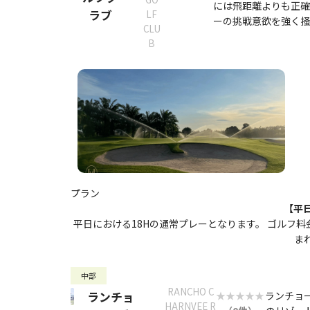
には飛距離よりも正確
ラブ
LF
ーの挑戦意欲を強く掻
CLU
B
プラン
【平
平日における18Hの通常プレーとなります。 ゴルフ料
ま
中部
RANCHO C
ランチョ
ランチョ
HARNVEE R