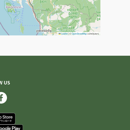
Leaflet
|
©
OpenStreetMap
contributors
W US