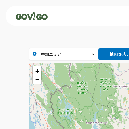
地図を表
+
−