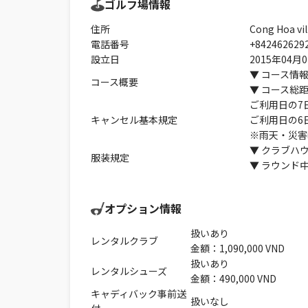
ゴルフ場情報
住所
Cong Hoa vi
電話番号
+842462629
設立日
2015年04月0
▼ コース情報
コース概要
▼ コース総距
ご利用日の7
キャンセル基本規定
ご利用日の6
※雨天・災害
▼ クラブハ
服装規定
▼ ラウンド
オプション情報
扱いあり
レンタルクラブ
金額：1,090,000 VND
扱いあり
レンタルシューズ
金額：490,000 VND
キャディバック事前送
扱いなし