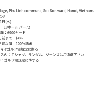
llage, Phu Linh commune, Soc Son ward, Hanoi, Vietnam.
258
1日(水)
：18ホール パー72
離：6900ヤード
日前まで：無料
日前以降：100%請求
時はゴルフ場規定に則る
ウス内：Ｔシャツ、サンダル、ジーンズはご遠慮下さい
中：ゴルフ場規定に準ずる