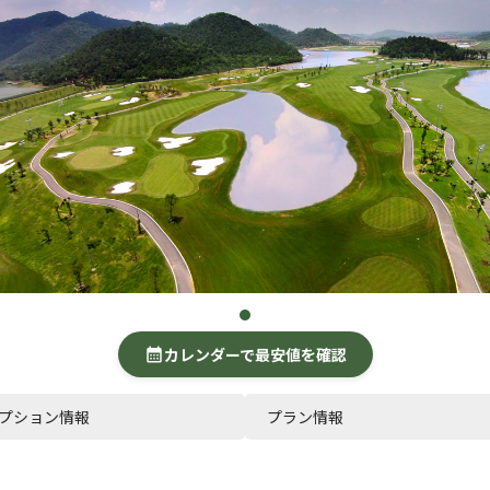
カレンダーで最安値を確認
calendar_month
プション情報
プラン情報