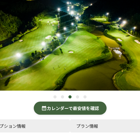
カレンダーで最安値を確認
calendar_month
プション情報
プラン情報