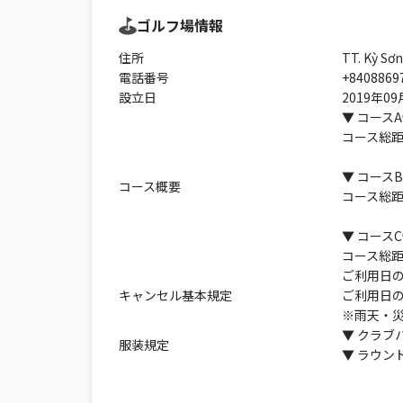
ゴルフ場情報
住所
TT. Kỳ Sơ
電話番号
+8408869
設立日
2019年09
▼ コース
コース総距
▼ コース
コース概要
コース総距
▼ コース
コース総距
ご利用日の
キャンセル基本規定
ご利用日の
※雨天・
▼ クラブ
服装規定
▼ ラウン