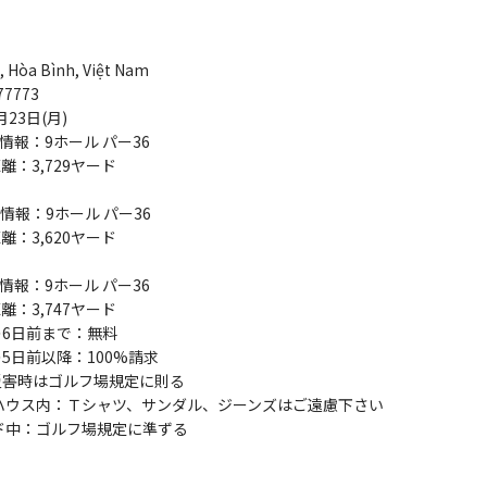
n, Hòa Bình, Việt Nam
77773
月23日(月)
A情報：9ホール パー36
離：3,729ヤード
B情報：9ホール パー36
離：3,620ヤード
C情報：9ホール パー36
離：3,747ヤード
6日前まで：無料
5日前以降：100%請求
災害時はゴルフ場規定に則る
ハウス内：Ｔシャツ、サンダル、ジーンズはご遠慮下さい
ド中：ゴルフ場規定に準ずる