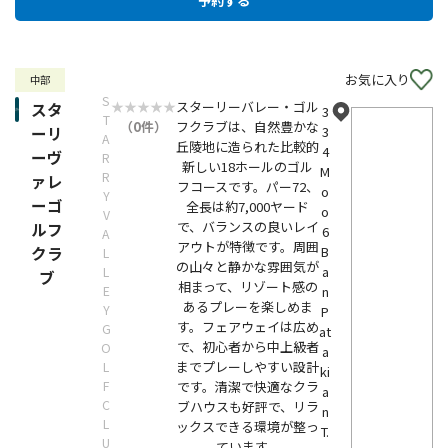
お気に入り
中部
S
スターリーバレー・ゴル
スタ
3
T
（0件）
フクラブは、自然豊かな
ーリ
3
A
丘陵地に造られた比較的
4
ーヴ
R
新しい18ホールのゴル
M
R
ァレ
フコースです。パー72、
o
Y
ーゴ
全長は約7,000ヤード
o
V
で、バランスの良いレイ
ルフ
6
A
アウトが特徴です。周囲
クラ
B
L
の山々と静かな雰囲気が
a
L
ブ
相まって、リゾート感の
E
n
あるプレーを楽しめま
Y
P
す。フェアウェイは広め
G
at
で、初心者から中上級者
O
a
までプレーしやすい設計
L
ki
F
です。清潔で快適なクラ
a
C
ブハウスも好評で、リラ
n
L
ックスできる環境が整っ
T.
U
ています。