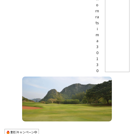
o
rn
ra
ts
i
m
a
3
0
1
3
0
割引キャンペーン中