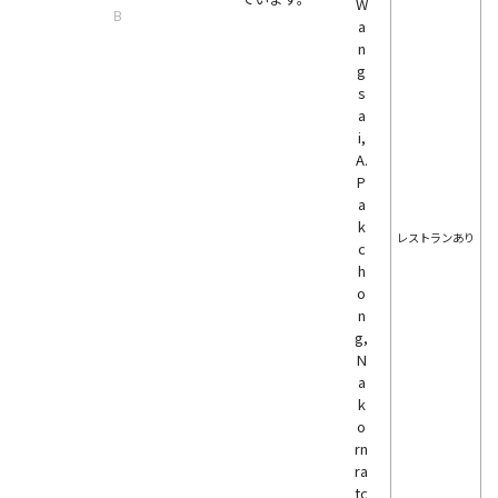
W
B
a
n
g
s
a
i,
A.
P
a
k
レストランあり
c
h
o
n
g,
N
a
k
o
rn
ra
tc