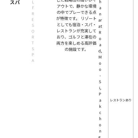
スパ
h
L
アウトで、静かな環境
a
F
の中でプレーできる点
R
n
が特徴です。 リゾート
E
ar
としても宿泊・スパ・
S
at
レストランが充実して
O
R
おり、ゴルフと滞在の
R
o
T
両方を楽しめる高評価
a
S
の施設です。
d,
P
M
A
o
o
-
S
i,
P
a
レストランあり
k
c
h
o
n
g,