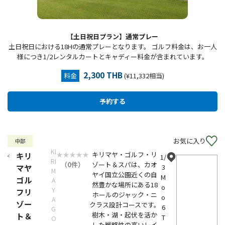
【土日祝日プラン】通常プレー
土日祝日における18Hの通常プレーとなります。 ゴルフ料金は、お一人
様につき1/2レンタルカートとキャディー料金が含まれています。
2,300 THB
料金
(¥11,332相当)
お気に入り
中部
KI
キリマヤ・ゴルフ・リ
キリ
1/
RI
（0件）
ゾート＆スパは、カオ
マヤ
3
M
ヤイ国立公園近くの自
M
ゴル
A
然豊かな場所にある18
o
Y
フリ
ホールのジャック・ニ
o
A
ゾー
クラス設計コースです。
6
G
樹木・湖・起伏を活か
ト＆
T
O
した戦略性の高いレイ