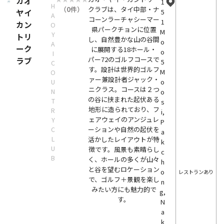
カオ
1
H
（0件）
クラブは、タイ中部・ナ
ヤイ
5
A
コーンラーチャシーマー
1
カン
O
県パークチョンに位置
M
Y
トリ
し、自然豊かな山の谷間
o
A
ーク
に展開する18ホール・
o
I
パー72のゴルフコースで
ラブ
5
C
す。設計は世界的ゴルフ
M
O
ァー兼設計者ジャック・
o
U
ニクラス。コースは２つ
N
o
の谷に挟まれた起伏ある
T
s
地形に造られており、フ
R
i,
ェアウェイのアンジュレ
Y
P
ーションや自然の起伏を
C
a
L
活かしたレイアウトが特
k
U
徴です。風景も素晴らし
c
B
く、ホールの多くが山々
h
と谷を望むロケーション
o
レストランあり
で、ゴルフ＋景観を楽し
n
みたい方にも魅力的で
g,
す。
N
a
k