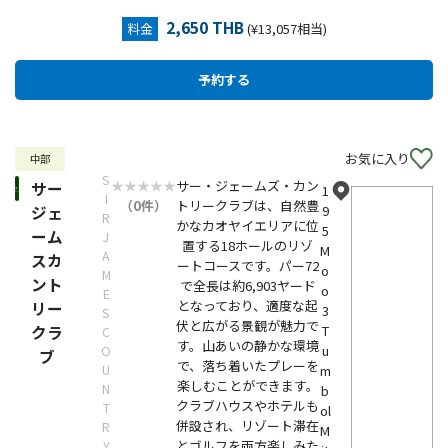
2,650 THB
料金
(¥13,057相当)
お気に入り
中部
S
サー・ジェームズ・カン
サー
1
I
（0件）
トリークラブは、自然豊
ジェ
9
R
かなカオヤイエリアに位
5
ーム
J
置する18ホールのリゾ
M
A
スカ
ートコースです。パー72
o
M
ント
で全長は約6,903ヤード
o
E
となっており、適度な起
リー
3
S
伏と広がる景観が魅力で
クラ
T
C
す。山あいの静かな環境
u
O
ブ
で、落ち着いたプレーを
U
m
楽しむことができます。
N
b
クラブハウスやホテルも
T
ol
併設され、リゾート滞在
R
M
とゴルフを両方楽しみた
Y