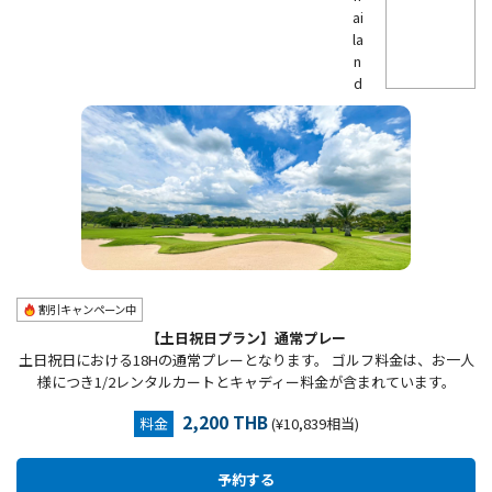
ai
la
n
d
割引キャンペーン中
【土日祝日プラン】通常プレー
土日祝日における18Hの通常プレーとなります。 ゴルフ料金は、お一人
様につき1/2レンタルカートとキャディー料金が含まれています。
2,200 THB
料金
(¥10,839相当)