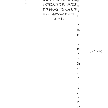
it
C
い方に人気です。家族連
tr
L
れや初心者にも利用しや
a
U
すい、温かみのあるコー
p
B
スです。
h
a
b,
M
u
a
kl
レストランあり
e
k
Di
st
ri
c
t,
S
ar
a
b
ur