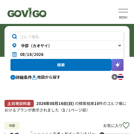
MENU
詳細条件
地図から探す
土日祝日料金
2026年08月16日(日)
の検索結果
10
件のゴルフ場に
おけるプランが表示されました（
1
/ 1ページ目）
お気に入り
中部
K
カオ・ヤイ・カントリー