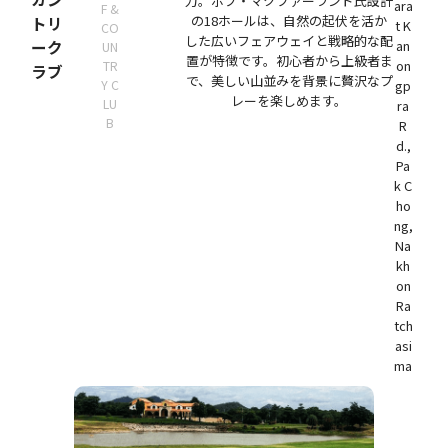
力。ボブ・マクファーランド氏設計
ara
F &
の18ホールは、自然の起伏を活か
トリ
t K
CO
した広いフェアウェイと戦略的な配
ーク
an
UN
置が特徴です。初心者から上級者ま
on
TR
ラブ
で、美しい山並みを背景に贅沢なプ
Y C
gp
レーを楽しめます。
LU
ra
B
R
d.,
Pa
k C
ho
ng,
Na
kh
on
Ra
tch
asi
ma