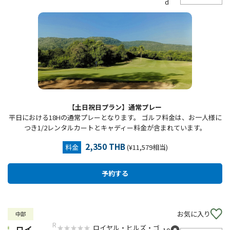
d
【土日祝日プラン】通常プレー
平日における18Hの通常プレーとなります。 ゴルフ料金は、お一人様に
つき1/2レンタルカートとキャディー料金が含まれています。
2,350 THB
料金
(¥11,579相当)
お気に入り
中部
R
ロイヤル・ヒルズ・ゴ
ロイ