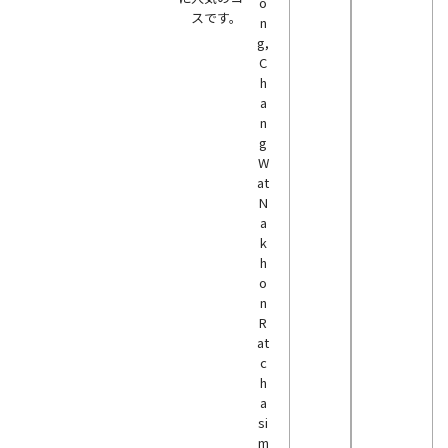
o
スです。
n
g,
C
h
a
n
g
W
at
N
a
k
h
o
n
R
at
c
h
a
si
m