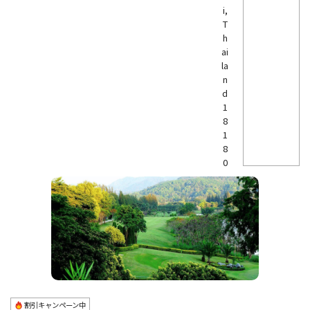
i,
T
h
ai
la
n
d
1
8
1
8
0
割引キャンペーン中