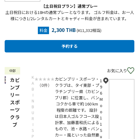
【土日祝日プラン】通常プレー
土日祝日における18Hの通常プレーとなります。 ゴルフ料金は、お一人
様につき1/2レンタルカートとキャディー料金が含まれています。
2,300 THB
料金
(¥11,332相当)
お気に入り
中部
K
カビンブリ・スポーツ・
カビ
1
A
（0件）
クラブは、タイ東部・プ
ンブ
9
B
ラチンブリー県（カビン
6
リー
I
ブリ郡）に位置し、バン
M
N
スポ
コクから車で約 160 km
o
B
ーツ
程度の距離です。 設計
o
U
は日本人ゴルフコース設
クラ
1
R
計家、加藤喜和氏による
ブ
1
I
もので、池・水路・バン
S
S
カー・風といった自然要
P
u