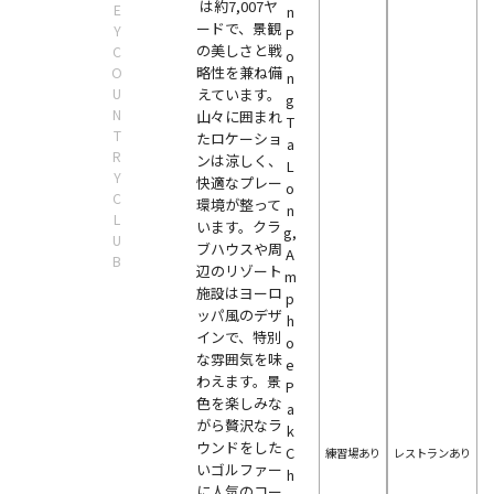
は約7,007ヤ
E
n
ードで、景観
Y
P
の美しさと戦
C
o
略性を兼ね備
O
n
U
えています。
g
N
山々に囲まれ
T
T
たロケーショ
a
R
ンは涼しく、
L
Y
快適なプレー
o
C
環境が整って
n
L
います。クラ
g,
U
ブハウスや周
A
B
辺のリゾート
m
施設はヨーロ
p
ッパ風のデザ
h
インで、特別
o
な雰囲気を味
e
わえます。景
P
色を楽しみな
a
がら贅沢なラ
k
ウンドをした
C
練習場あり
レストランあり
いゴルファー
h
に人気のコー