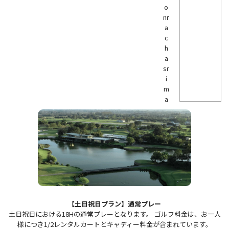
o
nr
a
c
h
a
sr
i
m
a
【土日祝日プラン】通常プレー
土日祝日における18Hの通常プレーとなります。 ゴルフ料金は、お一人
様につき1/2レンタルカートとキャディー料金が含まれています。