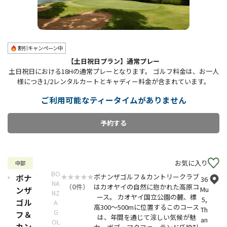
割引キャンペーン中
【土日祝日プラン】通常プレー
土日祝日における18Hの通常プレーとなります。 ゴルフ料金は、お一人
様につき1/2レンタルカートとキャディー料金が含まれています。
ご利用可能なティータイムがありません
お気に入り
中部
BO
ボナンザゴルフ＆カントリークラブ
ボナ
36
NA
（0件）
はカオヤイの自然に抱かれた高原コ
ンザ
Mu
NZ
ース。 カオヤイ国立公園の麓、標
5,
ゴル
A
高300〜500mに位置するこのコース
Th
G
フ＆
は、年間を通じて涼しい気候が魅
an
OL
カン