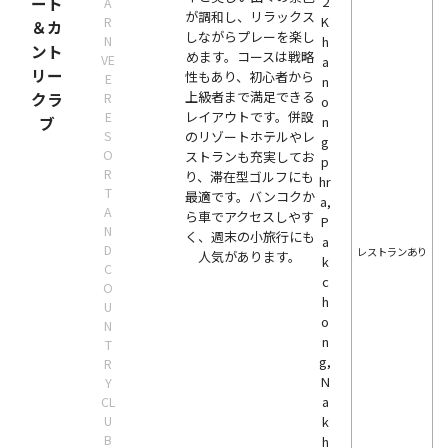
ート
2
A
が調和し、リラックス
K
R
＆カ
しながらプレーを楽し
N
h
ント
めます。コースは戦略
VE
a
リー
性もあり、初心者から
E
n
上級者まで満足できる
クラ
R
o
レイアウトです。併設
E
ブ
n
S
のリゾートホテルやレ
g
O
ストランも充実してお
p
R
り、滞在型ゴルフにも
hr
T
最適です。バンコクか
a,
A
ら車でアクセスしやす
P
N
く、週末の小旅行にも
a
D
レストランあり
人気があります。
k
C
c
O
h
U
o
N
n
T
g,
R
N
Y
a
CL
U
k
B
h