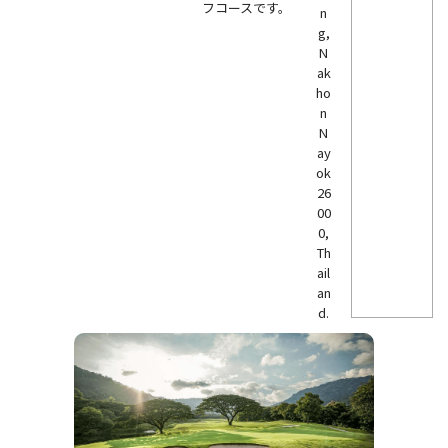
フコースです。
n
g,
N
ak
ho
n
N
ay
ok
26
00
0,
Th
ail
an
d.