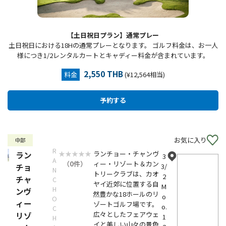
【土日祝日プラン】通常プレー
土日祝日における18Hの通常プレーとなります。 ゴルフ料金は、お一人
様につき1/2レンタルカートとキャディー料金が含まれています。
2,550 THB
料金
(¥12,564相当)
お気に入り
中部
R
ランチョー・チャンヴ
ラン
3
A
（0件）
ィー・リゾート＆カン
チョ
3/
N
トリークラブは、カオ
2
チャ
C
ヤイ近郊に位置する自
M
H
ンヴ
然豊かな18ホールのリ
o
O
ィー
ゾートゴルフ場です。
o.
C
広々としたフェアウェ
リゾ
1
H
イと美しい山々の景色