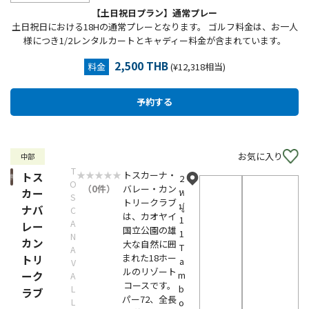
【土日祝日プラン】通常プレー
土日祝日における18Hの通常プレーとなります。 ゴルフ料金は、お一人
様につき1/2レンタルカートとキャディー料金が含まれています。
2,500 THB
料金
(¥12,318相当)
お気に入り
中部
T
トスカーナ・
トス
2
O
（0件）
バレー・カン
カー
ห
S
トリークラブ
มู่
ナバ
C
は、カオヤイ
1
A
レー
国立公園の雄
1
N
カン
大な自然に囲
T
A
まれた18ホー
トリ
a
V
ルのリゾート
ーク
m
A
コースです。
b
L
ラブ
パー72、全長
L
o