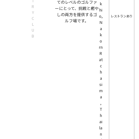
T
てのレベルのゴルファ
k
R
ーにとって、挑戦と癒や
hi
Y
しの両方を提供するゴ
o,
レストランあり
C
ルフ場です。
N
L
a
U
k
B
o
rn
R
at
c
h
a
si
m
a
,
T
h
ai
la
n