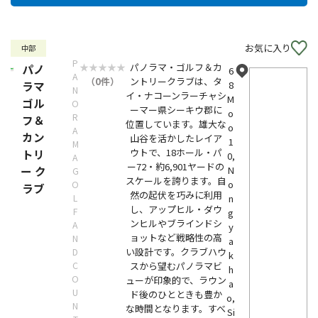
お気に入り
中部
P
パノラマ・ゴルフ＆カ
パノ
6
A
（0件）
ントリークラブは、タ
ラマ
8
N
イ・ナコーンラーチャシ
M
ゴル
O
ーマー県シーキウ郡に
o
R
フ＆
位置しています。雄大な
o
A
カン
山谷を活かしたレイア
1
M
ウトで、18ホール・パ
トリ
0,
A
ー72・約6,901ヤードの
ー ク
N
G
スケールを誇ります。自
o
O
ラブ
然の起伏を巧みに利用
L
n
し、アップヒル・ダウ
F
g
ンヒルやブラインドシ
A
y
ョットなど戦略性の高
N
a
い設計です。クラブハウ
D
k
C
スから望むパノラマビ
h
O
ューが印象的で、ラウン
a
U
ド後のひとときも豊か
o,
N
な時間となります。すべ
Si