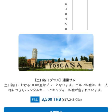
a
3
0
4
5
0
【土日祝日プラン】通常プレー
土日祝日における18Hの通常プレーとなります。 ゴルフ料金は、お一人
様につき1/2レンタルカートとキャディー料金が含まれています。
3,500 THB
料金
(¥17,245相当)