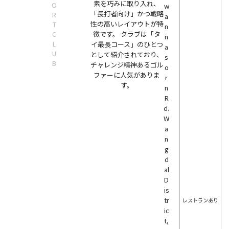
素を巧みに取り入れ、
O
w
「長打者向け」かつ戦略
R
a
性の高いレイアウトが特
T
n
徴です。 クラブは「タ
C
n
L
イ最長コース」のひとつ
a
U
として紹介されており、
s
B
チャレンジ精神あるゴル
o
ファーに人気がありま
r
す。
n
R
d.
W
a
n
g
d
al
D
is
tr
レストランあり
ic
t,