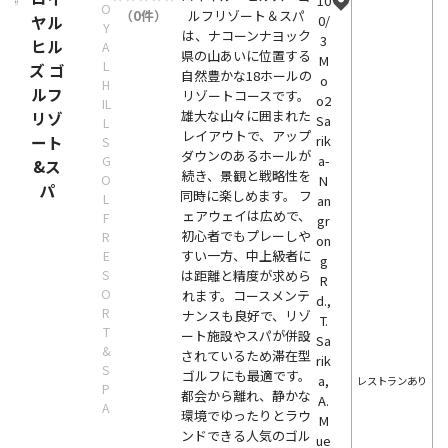
10
O
（0件）
ルフリゾート＆スパ
ヤル
0/
Y
は、ナコーンナヨック
3
ヒル
A
県の山あいに位置する
M
L
ズ ゴ
自然豊かな18ホールの
o
H
ルフ
リゾートコースです。
o2
IL
雄大な山々に囲まれた
リゾ
Sa
L
レイアウトで、アップ
ート
rik
S
ダウンのあるホールが
a-
G
&ス
続き、景観と戦略性を
O
N
パ
同時に楽しめます。 フ
L
an
ェアウェイは広めで、
F
gr
初心者でもプレーしや
R
on
すい一方、中上級者に
E
g
S
は距離と精度が求めら
R
O
れます。コースメンテ
d.,
R
ナンスも良好で、リゾ
T.
T
ート施設やスパが併設
Sa
&
されているため滞在型
rik
S
ゴルフにも最適です。
a,
レストランあり
P
都会から離れ、静かな
A.
A
環境でゆったりとラウ
M
ンドできる人気のゴル
ue