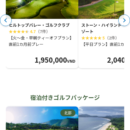
ヒルトップバレー・ゴルフクラブ
ストーン・ハイランド・ゴ
4.7
（7件）
ゾート
【火～金・早朝ティーオフプラン】
5
（2件）
直前1カ月前プレー
【平日プラン】直前1カ月
1,950,000
2,040,
VND
宿泊付きゴルフパッケージ
北部