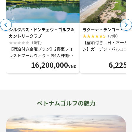
シルクパス・ドンチェウ・ゴルフ＆
ラグーナ・ランコー・ゴル
カントリークラブ
5
（7件）
（0件）
【宿泊付き平日・お一人様
【宿泊付き金曜プラン】2寝室フォ
ン】ガーデン・バルコニー
レストプールヴィラ・お4人様向け
ドー通常プレー
通常プレー
16,200,000
6,225,
VND
ベトナムゴルフの魅力