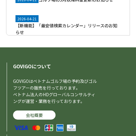
2026-04-21
【新機能】「最安値検索カレンダー」リリースのお知
らせ
2026-04-10
GOVIGO公式スマホアプリを正式リリースのお知らせ
GOVIGOについて
ゴルフ場の4月以降料金更新のお知らせ
2026-03-31
GOVIGOはベトナムゴルフ場の予約及びゴル
フツアーの販売を行っております。
ベトナム法人のHDグローバルコンサルティ
2026-03-17
ングが運営・業務を行っております。
AIゴルフ予約コンシェルジュ機能リリースのお知らせ
会社概要
2026-03-14
【重要】ガソリン価格高騰に伴う交通費改定のお知ら
せ