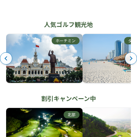
人気ゴルフ観光地
ホーチミン
ダナ
割引キャンペーン中
北部