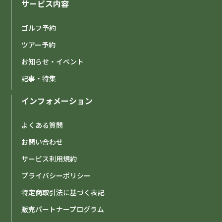
サービス内容
ゴルフ予約
2026-02-11
【重要】テト（旧正月）期間中のカスタマーサポート
ツアー予約
体制に関するお知らせ
お知らせ・イベント
記事・特集
ゴルフ場の2月以降料金更新のお知らせ
2026-01-30
インフォメーション
2026-01-03
よくある質問
【終了】システムメンテナンス終了のお知らせ（2026
年1月2日）
お問い合わせ
サービス利用規約
2026-01-01
プライバシーポリシー
【重要】システムメンテナンスのお知らせ（2026年1
月2日）
特定商取引法に基づく表記
販売パートナープログラム
【謹賀新年】新年のご挨拶
2026-01-01