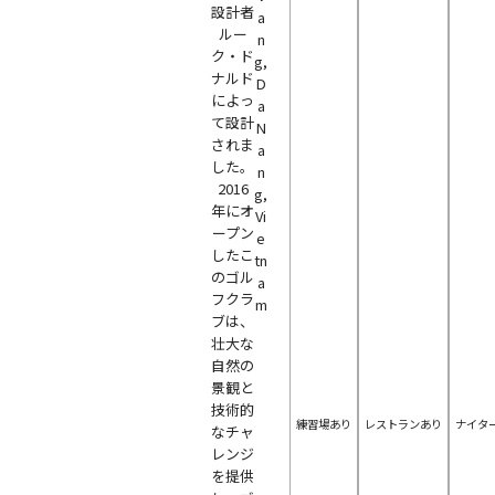
設計者
a
ルー
n
ク・ド
g,
ナルド
D
によっ
a
て設計
N
されま
a
した。
n
2016
g,
年にオ
Vi
ープン
e
したこ
tn
のゴル
a
フクラ
m
ブは、
壮大な
自然の
景観と
技術的
練習場あり
レストランあり
ナイタ
なチャ
レンジ
を提供