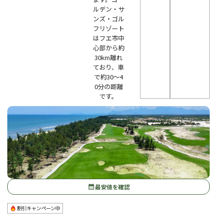
ルデン・サ
ンズ・ゴル
フリゾート
はフエ市中
心部から約
30km離れ
ており、車
で約30〜4
0分の距離
です。
最安値を確認
calendar_month
割引キャンペーン中