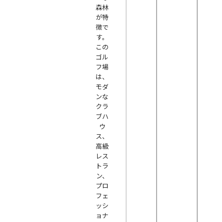
森林
が特
徴で
す。
この
ゴル
フ場
は、
モダ
ンな
クラ
ブハ
ウ
ス、
高級
レス
トラ
ン、
プロ
フェ
ッシ
ョナ