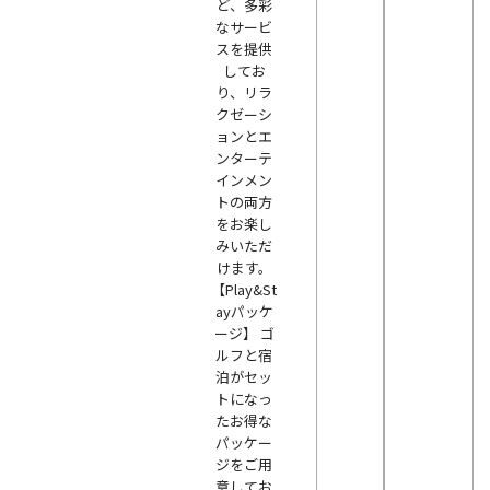
ど、多彩
なサービ
スを提供
してお
り、リラ
クゼーシ
ョンとエ
ンターテ
インメン
トの両方
をお楽し
みいただ
けます。
【Play&St
ayパッケ
ージ】 ゴ
ルフと宿
泊がセッ
トになっ
たお得な
パッケー
ジをご用
意してお