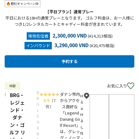
割引キャンペーン中
【平日プラン】通常プレー
平日における18Hの通常プレーとなります。 ゴルフ料金は、お一人様に
つき1/2レンタルカートとキャディー料金が含まれています。
2,300,000 VND
現地在住者
(¥14,313相当)
3,290,000 VND
インバウンド
(¥20,475相当)
お気に入り
中部
B
ダナン市内
BRG・
H
R
4.9
（7
からアクセ
レジェ
ò
G
件）
ス良好な
a
ンド・
L
「Legend
H
E
ダナ
Danang Go
ả
G
ン・ゴ
lf Resort」
i,
E
は、グレッ
ルフ リ
N
N
グ・ノーマ