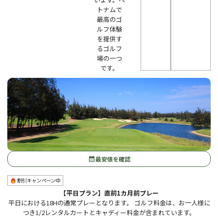
トナムで
最高のゴ
ルフ体験
を提供す
るゴルフ
場の一つ
です。
最安値を確認
calendar_month
割引キャンペーン中
【平日プラン】直前1カ月前プレー
平日における18Hの通常プレーとなります。 ゴルフ料金は、お一人様に
つき1/2レンタルカートとキャディー料金が含まれています。