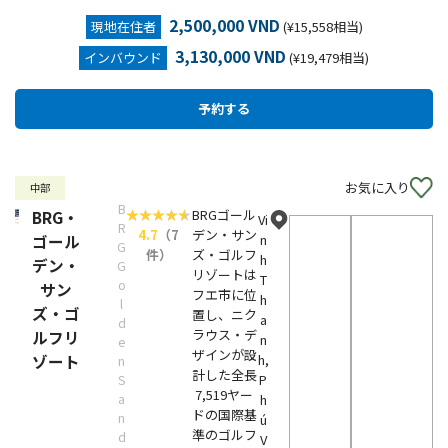
2,500,000 VND
現地在住者
(¥15,558相当)
3,130,000 VND
インバウンド
(¥19,479相当)
お気に入り
中部
B
BRGゴール
BRG・
Vi
R
4.7
（7
デン・サン
ゴール
n
G
件）
ズ・ゴルフ
h
デン・
G
リゾートは
T
o
サン
フエ市に位
h
l
ズ・ゴ
置し、ニク
a
d
ラウス・デ
ルフリ
n
e
ザインが設
ゾート
h,
n
計した全長
P
S
7,519ヤー
a
h
ドの国際基
n
ú
準のゴルフ
d
V