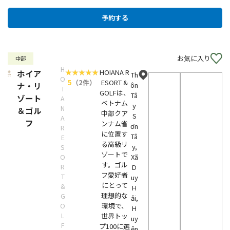
お気に入り
中部
H
HOIANA R
ホイア
Th
O
5
（2件）
ESORT &
ナ・リ
ôn
I
GOLFは、
Tâ
ゾート
A
ベトナム
y
N
＆ゴル
中部クア
S
A
フ
ンナム省
ơn
R
に位置す
Tâ
E
る高級リ
y,
S
ゾートで
Xã
O
す。ゴル
R
D
フ愛好者
T
uy
にとって
&
H
理想的な
G
ải,
環境で、
O
H
L
世界トッ
uy
F
プ100に選
ện