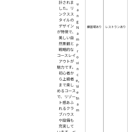
計されま
u
した。リ
a
ンクスス
n
タイルの
g
デザイン
練習場あり
レストランあり
N
が特徴で、
a
美しい自
m
然景観と
P
戦略的な
r
コースレイ
o
アウトが
vi
魅力です。
n
初心者か
c
ら上級者
e,
まで楽し
Vi
めるコース
e
で、リゾー
tn
ト感あふ
a
れるクラ
m
ブハウス
や設備も
充実して
います。ベ