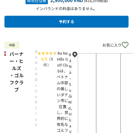
2,950,000 VND
現地在住者
(¥18,359相当)
インバウンドの料金はありません。
お気に入り
中部
B
Ba Na
バーナ
B
a
4.9
（8
Hills G
ー・ヒ
à
N
件）
olf Clu
N
ルズ
a
bは、
à
H
・ゴル
ベトナ
–
ill
フクラ
ム中部
S
s
の美し
ブ
u
G
いダナ
ối
o
ン市に
M
lf
位置
C
ơ,
し、世
l
H
界的に
u
ò
有名な
b
a
ゴルフ
V