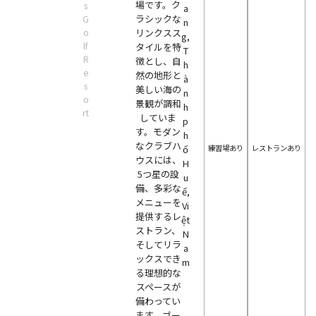
場です。ク
s
a
ラシックな
G
n
o
リンクスス
g,
lf
タイルを特
T
R
徴とし、自
h
e
然の地形と
à
s
美しい海の
n
o
景観が調和
h
rt
していま
p
す。モダン
h
なクラブハ
練習場あり
レストランあり
ố
ウスには、
H
5つ星の設
u
備、多彩な
ế,
メニューを
Vi
提供するレ
ệt
ストラン、
N
そしてリラ
a
ックスでき
m
る理想的な
スペースが
備わってい
ます。ゴー