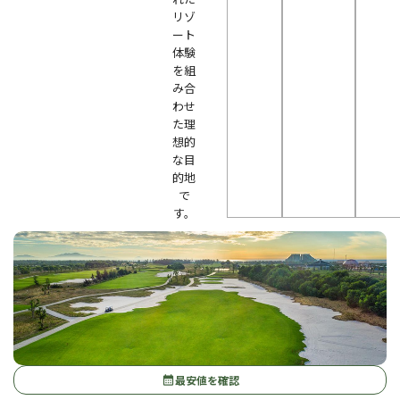
リゾ
ート
体験
を組
み合
わせ
た理
想的
な目
的地
で
す。
最安値を確認
calendar_month