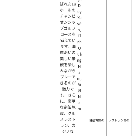
ばれた18
D
ホールの
uy
チャンピ
Xu
オンシッ
yê
プゴルフ
n,
コースを
Tỉ
備えてい
nh
ます。海
Q
岸沿いの
uả
美しい景
ng
観を楽し
N
みながら
a
プレーで
m,
きるのが
Vi
魅力で
ệt
す。 さら
N
に、豪華
a
な宿泊施
m
設、グル
メレスト
練習場あり
レストランあり
ラン、カ
ジノな