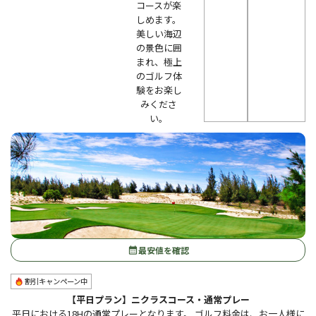
コースが楽
しめます。
美しい海辺
の景色に囲
まれ、極上
のゴルフ体
験をお楽し
みくださ
い。
最安値を確認
calendar_month
割引キャンペーン中
【平日プラン】ニクラスコース・通常プレー
平日における18Hの通常プレーとなります。 ゴルフ料金は、お一人様に