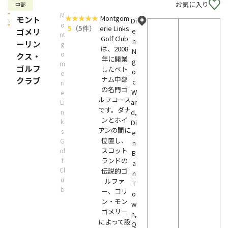
お気に入り
中部
M
Montgom
モント
Di
o
5
（5件）
erie Links
ゴメリ
e
nt
Golf Club
n
ーリン
g
は、2008
N
o
クス・
年に開業
g
m
ゴルフ
したベト
o
e
ナム中部
クラブ
c
ri
の名門ゴ
W
e
ルフコース
ar
Li
です。ダナ
n
d,
ンとホイ
k
Di
アンの間に
s
e
位置し、
G
n
スコット
ol
B
f
ランドの
a
Cl
伝説的ゴ
n
u
ルファ
T
b
ー、コリ
o
ン・モン
w
ゴメリー
n,
によって設
Q