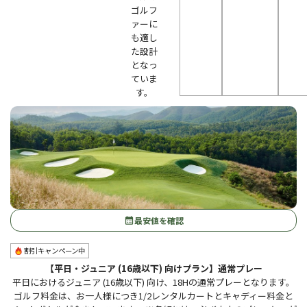
ゴルフ
ァーに
も適し
た設計
となっ
ていま
す。
最安値を確認
calendar_month
割引キャンペーン中
【平日・ジュニア (16歳以下) 向けプラン】通常プレー
平日におけるジュニア (16歳以下) 向け、18Hの通常プレーとなります。
ゴルフ料金は、お一人様につき1/2レンタルカートとキャディー料金と