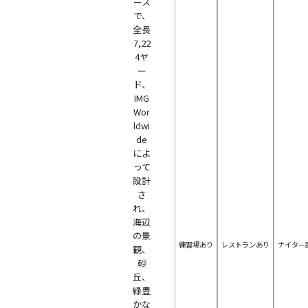
ース
で、
全長
7,22
4ヤ
ー
ド、
IMG
Wor
ldwi
de
によ
って
設計
さ
れ、
海辺
の景
練習場あり
レストランあり
ナイター
観、
砂
丘、
緑豊
かな