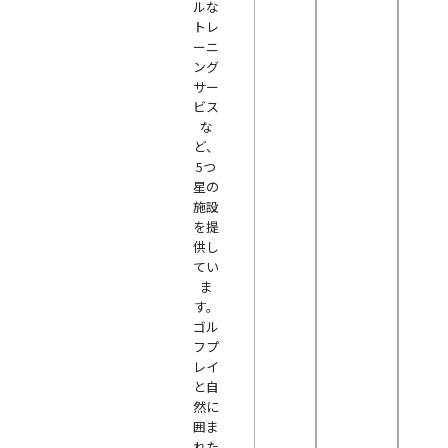
ルな
トレ
ーニ
ング
サー
ビス
な
ど、
5つ
星の
施設
を提
供し
てい
ま
す。
ゴル
フプ
レイ
と自
然に
囲ま
れた