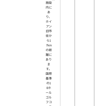
施設
内に
あ
り、
ホイ
アン
旧市
街か
ら1
7km
の距
離に
あり
ま
す。
国際
基準
の1
8ホ
ール
ゴル
フコ