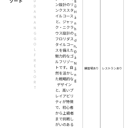
ゾート
g
D
ン設計のリ
ũ
D
ンクススタ
A
H
イルコース
N
à
と、ジャッ
A
n
ク・ニクラ
N
h
ウス設計の
G
S
G
フロリダス
ơ
O
タイルコー
n,
L
スを備えた
Đ
F
魅力的なゴ
à
R
ルフリゾー
N
E
トです。自
練習場あり
レストランあり
ẵ
S
然を活かし
n
O
た戦略的な
g
R
デザイン
T
と、高いプ
レイアビリ
ティが特徴
で、初心者
から上級者
まで挑戦し
がいのある