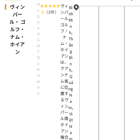
Vi
ヴィ
ヴィン
Bì
n
5
（3件）
ンパ
パー
nh
p
ール
Mi
ル・ ゴ
e
ゴル
n
a
ルフ・
フ・
h,
rl
ナム・
ナ
Th
G
ム・
ホイア
ăn
ol
ホイ
ン
g
f
アン
Bì
N
は、
a
n
クア
m
h,
ンナ
H
Q
ム省
oi
uả
に位
A
ng
n
置す
N
るヴ
a
ィン
m,
パー
Vi
ル南
ệt
ホイ
N
アン
a
複合
m