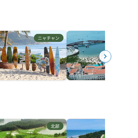
ニャチャン
フーコック
北部
中部