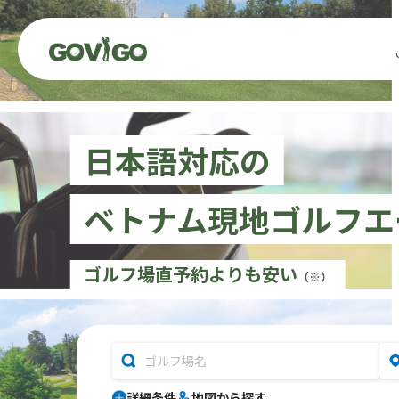
日本語対応の
ベトナム現地ゴルフエ
ゴルフ場直予約よりも安い
（※）
詳細条件
地図から探す