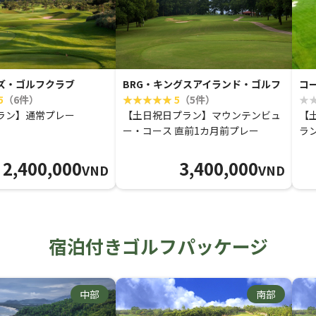
ズ・ゴルフクラブ
BRG・キングスアイランド・ゴルフ
コ
5
（6件）
5
（5件）
ラン】通常プレー
【土日祝日プラン】マウンテンビュ
【
ー・コース 直前1カ月前プレー
ラ
2,400,000
3,400,000
VND
VND
宿泊付きゴルフパッケージ
中部
南部