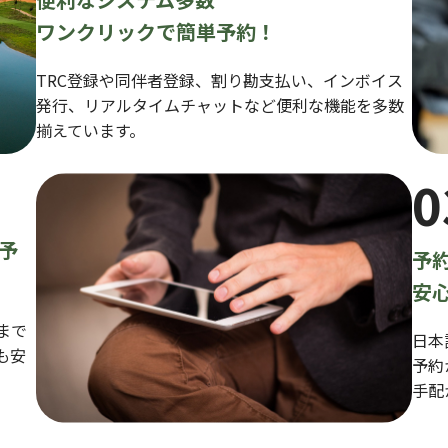
ワンクリックで簡単予約！
TRC登録や同伴者登録、割り勘支払い、インボイス
発行、リアルタイムチャットなど便利な機能を多数
揃えています。
0
予
予
安
まで
日本
も安
予約
手配