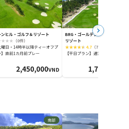
ーンヒル・ゴルフ＆リゾート
BRG・ゴールデン・サンズ・ゴル
（0件）
リゾート
土曜日・14時半以降ティーオフプ
4.7
（7件）
ン】直前1カ月前プレー
【平日プラン】通常プレー
2,450,000
1,700,000
VND
VN
南部
中部