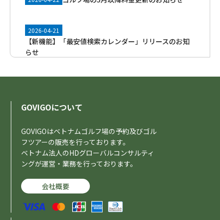
2026-04-21
【新機能】「最安値検索カレンダー」リリースのお知
らせ
2026-04-10
GOVIGO公式スマホアプリを正式リリースのお知らせ
GOVIGOについて
ゴルフ場の4月以降料金更新のお知らせ
2026-03-31
GOVIGOはベトナムゴルフ場の予約及びゴル
フツアーの販売を行っております。
ベトナム法人のHDグローバルコンサルティ
2026-03-17
ングが運営・業務を行っております。
AIゴルフ予約コンシェルジュ機能リリースのお知らせ
会社概要
2026-03-14
【重要】ガソリン価格高騰に伴う交通費改定のお知ら
せ