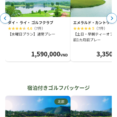
ダイ・ ライ・ ゴルフクラブ
エメラルド・カントリーク
4.6
（7件）
5
（7件）
【水曜日プラン】通常プレー
【土日・早朝ティーオフプ
前1カ月前プレー
1,590,000
3,350,
VND
宿泊付きゴルフパッケージ
北部