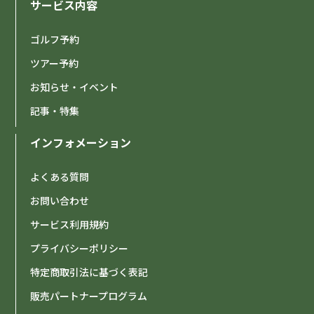
サービス内容
ゴルフ予約
2026-02-11
【重要】テト（旧正月）期間中のカスタマーサポート
ツアー予約
体制に関するお知らせ
お知らせ・イベント
記事・特集
ゴルフ場の2月以降料金更新のお知らせ
2026-01-30
インフォメーション
2026-01-03
よくある質問
【終了】システムメンテナンス終了のお知らせ（2026
年1月2日）
お問い合わせ
サービス利用規約
2026-01-01
プライバシーポリシー
【重要】システムメンテナンスのお知らせ（2026年1
月2日）
特定商取引法に基づく表記
販売パートナープログラム
【謹賀新年】新年のご挨拶
2026-01-01